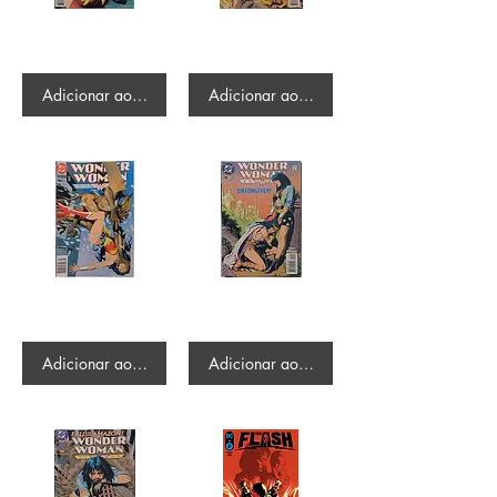
Wonder Woman #0 - The Beginning of Tomorrow
Wonder Woman #90 - The Contest Begins
R$500.00
R$475.00
Adicionar ao carrinho
Adicionar ao carrinho
Wonder Woman #85
Wonder Woman #99 - Unforgiven
R$352.00
R$345.00
Adicionar ao carrinho
Adicionar ao carrinho