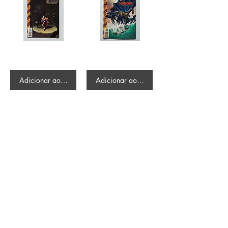
Batman - the code 1 #570
Batman - Detective Comics # 736
R$650.00
R$335.00
Adicionar ao carrinho
Adicionar ao carrinho
/
4
21
Mike Deodato Store
é parceiro comercial da MARGINALIA:
CNPJ:
22.759.548
/0001-52