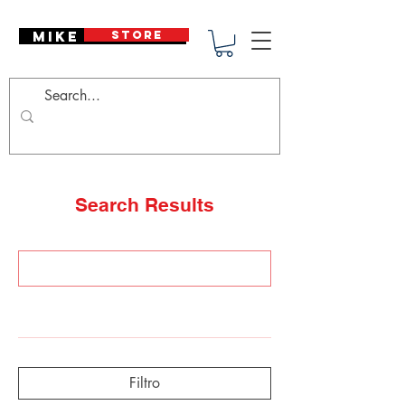
Mike Deodato
STORE
Search Results
Produtos (241)
Eventos (1)
Outras páginas (7)
Filtro