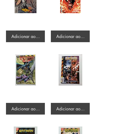
Wonder Woman #100 - Fall of an Amazon
Flash #11
R$345.00
R$28.80
Adicionar ao carrinho
Adicionar ao carrinho
Batman - No Man's Land Gallery
Batman - shadow of the bat #87
R$163.00
R$168.00
Adicionar ao carrinho
Adicionar ao carrinho