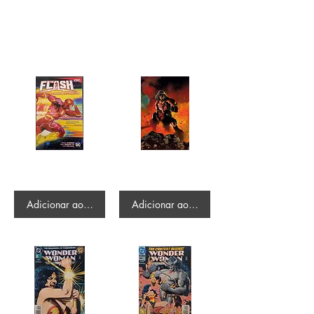
241 resultados encontrados com uma busca
vazia
Ordenar por:
Melhor resultado
The Flash Vol. 1 - Strange Attractor [variant cover by Dan Mora]
Conan - The Barbarian #9 type 1
R$112.50
R$35.00
Adicionar ao carrinho
Adicionar ao carrinho