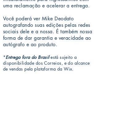
uma reclamação e acelerar a entrega.
Você poderá ver Mike Deodato
autografando suas edições pelas redes
sociais dele e a nossa. É também nossa
forma de dar garantia e veracidade ao
autógrafo e ao produto.
*
Entrega fora do Brasil
está sujeito a
disponibilidade dos Correios, e do alcance
de vendas pela plataforma da Wix.
Mike Deodato Store
é parceiro comercial da MARGINALIA:
CNPJ:
22.759.548
/0001-52
Rua Dr. Hortêncio Ribeiro nº 148