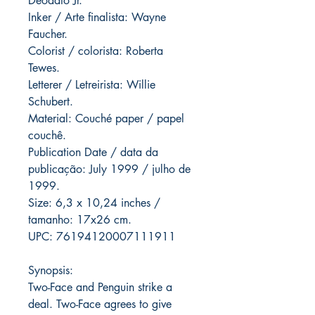
Deodato Jr.
Inker / Arte finalista: Wayne
Faucher.
Colorist / colorista: Roberta
Tewes.
Letterer / Letreirista: Willie
Schubert.
Material: Couché paper / papel
couchê.
Publication Date / data da
publicação: July 1999 / julho de
1999.
Size: 6,3 x 10,24 inches /
tamanho: 17x26 cm.
UPC: 76194120007111911
Synopsis:
Two-Face and Penguin strike a
deal. Two-Face agrees to give