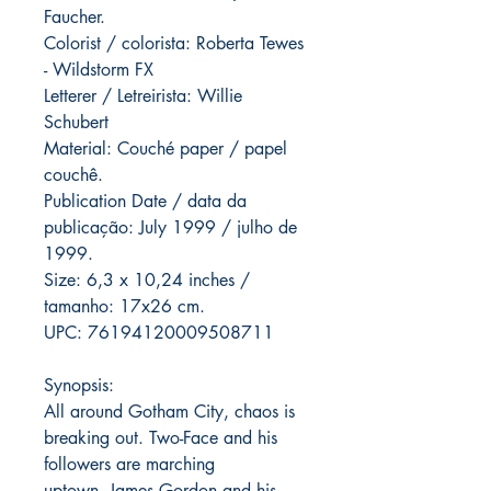
Faucher.
Colorist / colorista: Roberta Tewes
- Wildstorm FX
Letterer / Letreirista: Willie
Schubert
Material: Couché paper / papel
couchê.
Publication Date / data da
publicação: July 1999 / julho de
1999.
Size: 6,3 x 10,24 inches /
tamanho: 17x26 cm.
UPC: 76194120009508711
Synopsis:
All around Gotham City, chaos is
breaking out. Two-Face and his
followers are marching
uptown. James Gordon and his