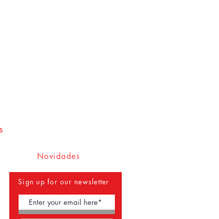
rá optar em escolher outro no
essados entre 5 e 10 dias úteis.
r seu dinheiro de volta.
 a sexta, e pegos pessoalmente e
e Deodato Jr.
didos serão enviados pelos
 destino no Brasil* entre 5 a 15
exterior, o prazo de entrega é entre
ÃO: caso seu pedido não chegue
 entre imediatamente em contato
ar com uma reclamação e acelerar
 fora do Brasil estão sujeitos a
orreios e do alcance da plataforma
s
Novidades
Sign up for our newsletter