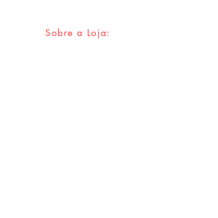
Sobre a Loja:
FAQ
Envios & Trocas
Política da Loja
Métodos
Pagamentos
Redes Sociais
Facebook
Twitter
Instagram