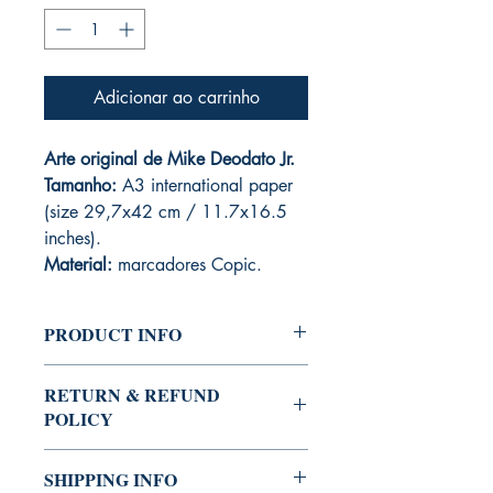
Adicionar ao carrinho
Arte original de Mike Deodato Jr.
Tamanho:
A3 international paper
(size 29,7x42 cm / 11.7x16.5
inches).
Material:
marcadores Copic.
PRODUCT INFO
Feito em papel sulfite branco 240
RETURN & REFUND
g/m², esboçado com grafite e
POLICY
finalizado com marcadores Copic, este
desenho feito pelo Mike Deodato Jr.
Sendo um produto único - infelizmente -
RAMTHAR é criação da dupla de
SHIPPING INFO
não está sujeito a devolução.
quadrinistas Deodato Borges e Mike