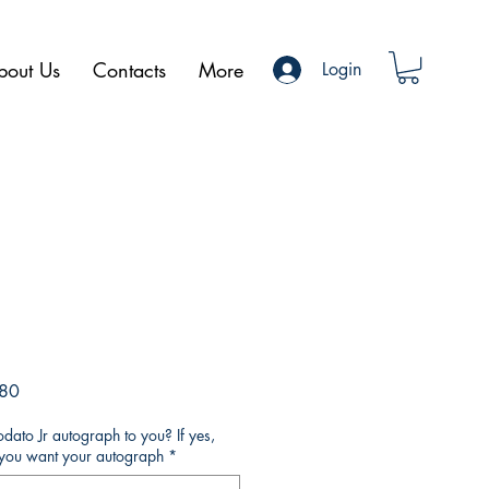
bout Us
Contacts
More
Login
Preço
,80
promocional
ato Jr autograph to you? If yes,
o you want your autograph
*