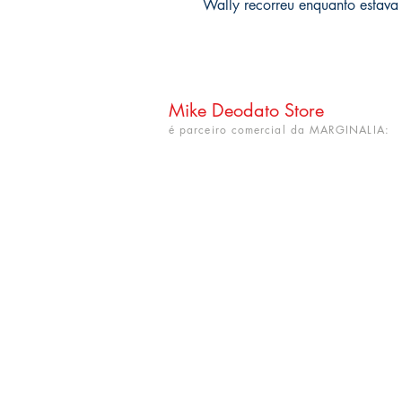
Wally recorreu enquanto estava
Mike Deodato Store
é parceiro comercial da MARGINALIA:
CNPJ: 22.759.548/0001-52
Rua Dr. Hortêncio Ribeiro nº 148
Bairro Castelo Branco
(próximo à UFPB)
João Pessoa - PB. CEP: 58050-220
info@mikedeodatostore.com