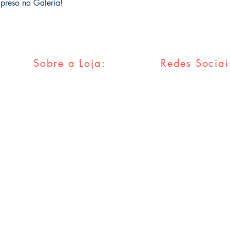
 preso na Galeria!
Sobre a Loja:
Redes Sociai
FAQ
Facebook
Envios & Trocas
Twitter
Política da Loja
Instagram
Métodos
Pagamentos
Tumblr