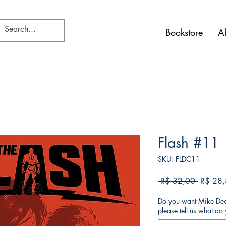
Bookstore
A
Flash #11
SKU: FLDC11
Preço
 R$ 32,00 
R$ 28
normal
Do you want Mike Deod
please tell us what d