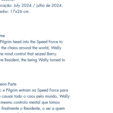
o prazo de entrega no
licação: July 2024 / julho de 2024.
fora do Brasil *
é de 1
manho: 17x26 cm.
chegue em 25 dias, e
imediatamente para fa
entrega.
One
Você pode ver Mike D
 Pilgrim head into the Speed Force to
nas redes sociais del
forma de garantia e v
ll the chaos around the world, Wally
produto. :)
me mind control that seized Barry.
he Resident, the being Wally turned to
*
A entrega fora do Br
dos Correios e ao alc
Wix.
ira Parte
c e Pilgrim entram na Speed ​​Force para
 a causar todo o caos pelo mundo, Wally
o mesmo controlo mental que tomou
e finalmente o Residente, o ser a quem