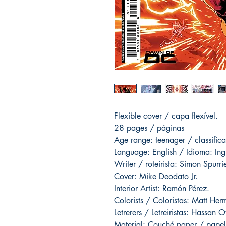
Flexible cover / capa flexível.
28 pages / páginas
Age range: teenager / classific
Language: English / Idioma: Ing
Writer / roteirista: Simon Spurrie
Cover: Mike Deodato Jr.
Interior Artist: Ramón Pérez.
Colorists / Coloristas: Matt Her
Letrerers / Letreiristas: Hassan
Material: Couché paper / papel