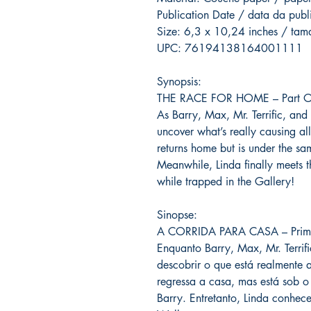
Publication Date / data da pub
Size: 6,3 x 10,24 inches / ta
UPC: 76194138164001111
Synopsis:
THE RACE FOR HOME – Part 
As Barry, Max, Mr. Terrific, and
uncover what’s really causing a
returns home but is under the sa
Meanwhile, Linda finally meets t
while trapped in the Gallery!
Sinopse:
A CORRIDA PARA CASA – Prime
Enquanto Barry, Max, Mr. Terrifi
descobrir o que está realmente
regressa a casa, mas está sob 
Barry. Entretanto, Linda conhec