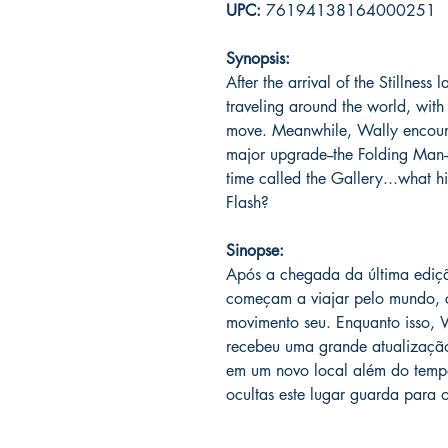
UPC:
76194138164000251
Synopsis:
After the arrival of the Stillness 
traveling around the world, wit
move. Meanwhile, Wally encount
major upgrade--the Folding Man-
time called the Gallery...what hi
Flash?
Sinopse:
Após a chegada da última edição
começam a viajar pelo mundo,
movimento seu. Enquanto isso, W
recebeu uma grande atualizaçã
em um novo local além do temp
ocultas este lugar guarda para 