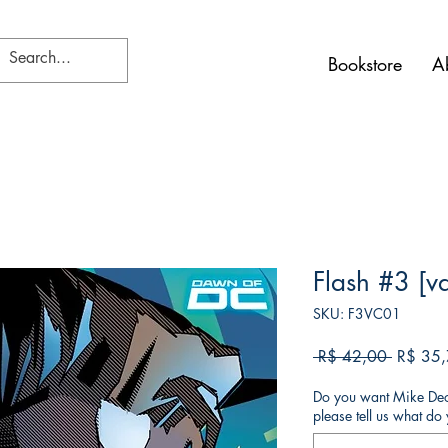
Bookstore
A
Flash #3 [v
SKU: F3VC01
Preço
 R$ 42,00 
R$ 35
normal
Do you want Mike Deod
please tell us what d