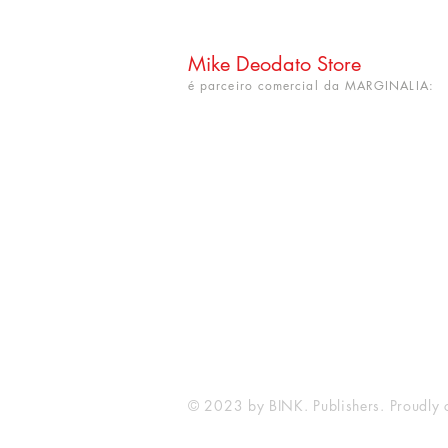
Mike Deodato Store
é parceiro comercial da MARGINALIA:
CNPJ: 22.759.548/0001-52
Rua Dr. Hortêncio Ribeiro nº 148
Bairro Castelo Branco
(próximo à UFPB)
João Pessoa - PB. CEP: 58050-220
info@mikedeodatostore.com
© 2023 by BINK. Publishers. Proudly 