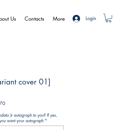
bout Us
Contacts
More
Login
ariant cover 01]
Preço
,70
promocional
ato Jr autograph to you? If yes,
o you want your autograph
*