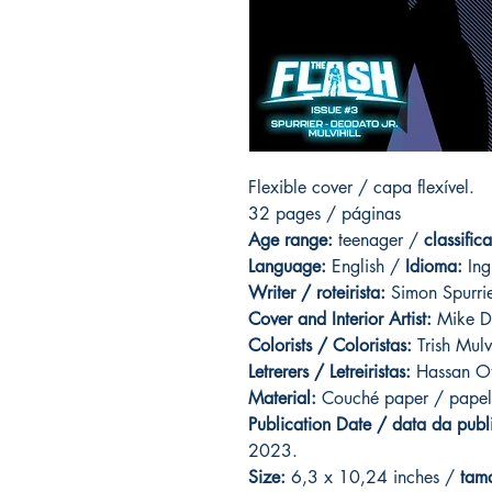
Flexible cover / capa flexível.
32 pages / páginas
Age range:
teenager /
classific
Language:
English /
Idioma:
Ing
Writer / roteirista:
Simon Spurrie
Cover and Interior Artist:
Mike D
Colorists / Coloristas:
Trish Mulvi
Letrerers / Letreiristas:
Hassan Ot
Material:
Couché paper / papel
Publication Date / data da publ
2023.
Size:
6,3 x 10,24 inches /
tam