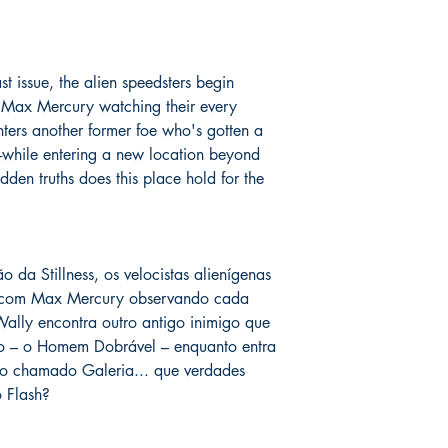
o prazo de entrega no
fora do Brasil *
é de 1
chegue em 25 dias, e
imediatamente para fa
last issue, the alien speedsters begin
entrega.
h Max Mercury watching their every
ers another former foe who's gotten a
Você pode ver Mike D
-while entering a new location beyond
nas redes sociais del
dden truths does this place hold for the
forma de garantia e v
produto. :)
*
A entrega fora do Br
dos Correios e ao alc
 da Stillness, os velocistas alienígenas
Wix.
 com Max Mercury observando cada
ally encontra outro antigo inimigo que
o – o Homem Dobrável – enquanto entra
o chamado Galeria... que verdades
o Flash?