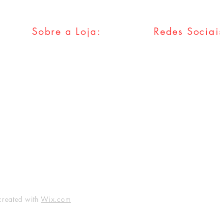
Sobre a Loja:
Redes Sociai
FAQ
Facebook
Envios & Trocas
Twitter
Política da Loja
Instagram
Métodos
Pagamentos
Tumblr
created with
Wix.com