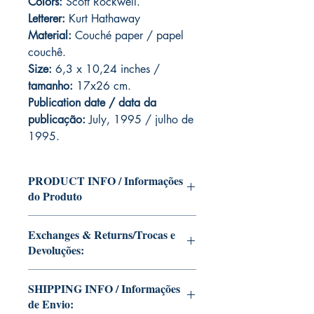
Colors:
Scott Rockwell.
Letterer:
Kurt Hathaway
Material:
Couché paper / papel
couchê.
Size:
6,3 x 10,24 inches /
tamanho:
17x26 cm.
Publication date / data da
publicação:
July, 1995 / julho de
1995.
PRODUCT INFO / Informações
do Produto
Edition of Mike Deodato Jr's personal
Exchanges & Returns/Trocas e
collection.
Devoluções:
This and other editions will be signed
with or without dedication, in case you
ATTENTION: our editions are limited
want Mike Deodato Jr to autograph
SHIPPING INFO / Informações
runs with personalized autographs.
your copy.
de Envio:
Unfortunately, it is not subject to return.
--