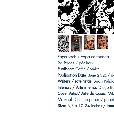
Paperback / capa cartonada.
24 Pages / páginas.
Publisher:
Coffin Comics
Publication Date:
June 2025/
d
Writers / roteiristas:
Brian Pulid
Interiors / Arte interna:
Diego Be
Cover Artist/ Arte da Capa:
Mik
Material:
C
ouché paper / papel
Size:
6,3 x 10,24 inches /
tam