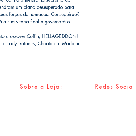
ngendram um plano desesperado para
 suas forças demoníacas. Conseguirão?
 a sua vitória final e governará o
ento crossover Coffin, HELLAGEDDON!
erta, Lady Satanus, Chaotica e Madame
Sobre a Loja:
Redes Sociai
FAQ
Facebook
Envios & Trocas
Twitter
Política da Loja
Instagram