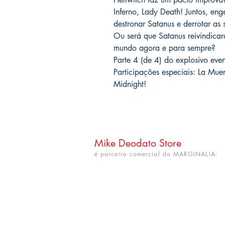
Inferno, Lady Death! Juntos, e
destronar Satanus e derrotar as
Ou será que Satanus reivindicará
mundo agora e para sempre?
Parte 4 (de 4) do explosivo ev
Participações especiais: La Mu
Midnight!
Mike Deodato Store
é parceiro comercial da MARGINALIA:
CNPJ: 22.759.548/0001-52
Rua Dr. Hortêncio Ribeiro nº 148
Bairro Castelo Branco