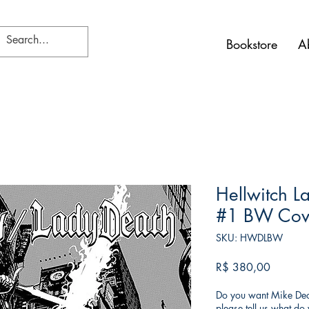
Bookstore
A
Hellwitch L
#1 BW Cov
SKU: HWDLBW
Preço
R$ 380,00
Do you want Mike Deod
please tell us what d