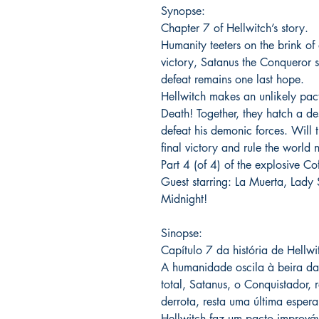
Synopse:
Chapter 7 of Hellwitch’s story.
Humanity teeters on the brink of
victory, Satanus the Conqueror si
defeat remains one last hope.
Hellwitch makes an unlikely pact
Death! Together, they hatch a d
defeat his demonic forces. Will 
final victory and rule the world
Part 4 (of 4) of the explosive 
Guest starring: La Muerta, Lad
Midnight!
Sinopse:
Capítulo 7 da história de Hellwi
A humanidade oscila à beira da 
total, Satanus, o Conquistador, r
derrota, resta uma última esper
Hellwitch faz um pacto imprová