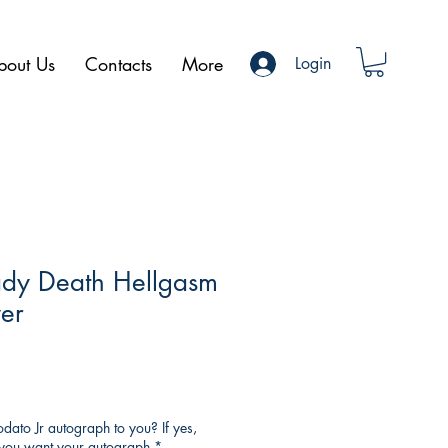
bout Us
Contacts
More
Login
ady Death Hellgasm
er
ato Jr autograph to you? If yes,
o you want your autograph
*