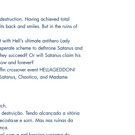
assinadas conforme so
catálogo.
serão enviados por co
o prazo de entrega no
 destruction. Having achieved total
fora do Brasil *
é de 1
ts back and smiles. But in the ruins of
chegue em 25 dias, e
imediatamente para fa
entrega.
 with Hell’s ultimate antihero Lady
esperate scheme to dethrone Satanus and
Você pode ver Mike D
they succeed? Or will Satanus claim his
nas redes sociais del
 now and forever?
forma de garantia e v
Coffin crossover event HELLAGEDDON!
produto. :)
y Satanus, Chaotica, and Madame
*
A entrega fora do Br
dos Correios e ao alc
Wix.
tch.
destruição. Tendo alcançado a vitória
ecosta-se e sorri. Mas nas ruínas da
ança.
vel com a anti-heroína suprema do