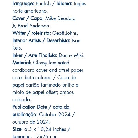
Language:
English /
Idioma:
Inglês
norte americano.
Cover / Capa:
Mike Deodato
Jr, Brad Anderson.
Writer / roteirista:
Geoff Johns.
Interior Artists / Desenhista:
Ivan
Reis.
Inker / Arte Finalista:
Danny Miki.
Material:
Glossy laminated
cardboard cover and offset paper
core; both colored / Capa de
papel cartão laminado brilho e
miolo de papel offset; ambos
colorido.
Publication Date / data da
publicação:
October 2024 /
outubro de 2024.
Size:
6,3 x 10,24 inches /
tamanho:
17x26 cm.