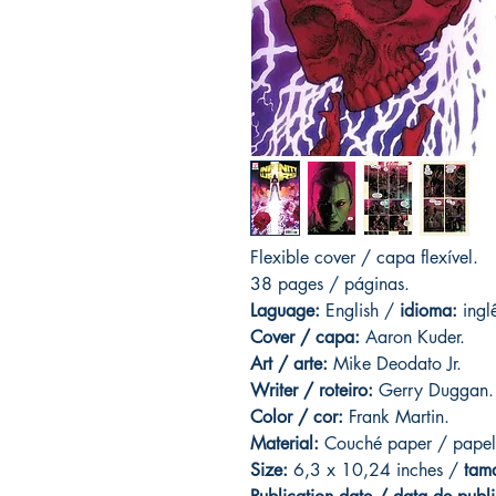
Flexible cover / capa flexível.
38 pages / páginas.
Laguage:
English /
idioma:
ingl
Cover / capa:
Aaron Kuder.
Art
/ arte:
Mike Deodato Jr.
Writer / roteiro:
Gerry Duggan.
Color / cor:
Frank Martin.
Material:
C
ouché paper / papel
Size:
6,3 x 10,24 inches /
tam