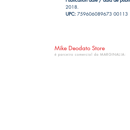
Publication date / data de publ
2018.
UPC:
759606089673 00113
Mike Deodato Store
é parceiro comercial da MARGINALIA:
CNPJ: 22.759.548/0001-52
Rua Dr. Hortêncio Ribeiro nº 148
Bairro Castelo Branco
(próximo à UFPB)
João Pessoa - PB. CEP: 58050-220
info@mikedeodatostore.com