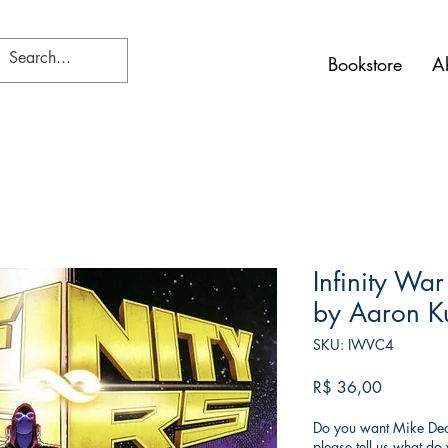
Bookstore
A
Infinity War
by Aaron K
SKU: IWVC4
Preço
R$ 36,00
Do you want Mike Deod
please tell us what d