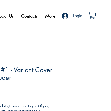
bout Us
Contacts
More
Login
 #1 - Variant Cover
uder
ato Jr autograph to you? If yes,
o you want your autograph
*