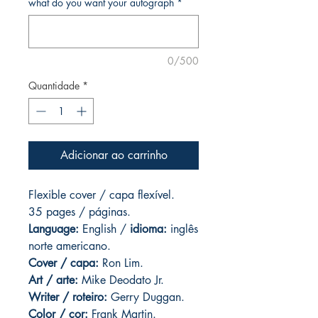
what do you want your autograph
*
0/500
Quantidade
*
Adicionar ao carrinho
Flexible cover / capa flexível.
35 pages
/ páginas.
Language:
English /
idioma:
inglês
norte americano.
Cover / capa:
Ron Lim.
Art
/ arte:
Mike Deodato Jr.
Writer / roteiro:
Gerry Duggan.
Color / cor:
Frank Martin.