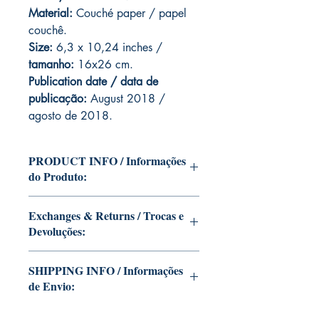
Material:
C
ouché paper / papel
couchê.
Size:
6,3 x 10,24 inches /
tamanho:
16x26 cm.
Publication date / data de
publicação:
August 2018 /
agosto de 2018.
PRODUCT INFO / Informações
do Produto:
Edition of Mike Deodato Jr's personal
Exchanges & Returns / Trocas e
collection.
Devoluções:
This and other editions will be signed
with or without dedication, in case you
ATTENTION: our editions are limited
want Mike Deodato Jr to autograph
SHIPPING INFO / Informações
runs with personalized autographs.
your copy.
de Envio:
Unfortunately, it is not subject to return.
--
Because once signed, it invalidates the
Edição da coleção pessoal de Mike
This edition is at the residence of Mike
replacement of the product for sale in