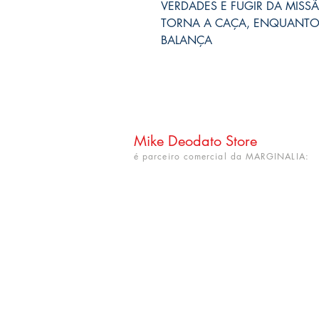
VERDADES E FUGIR DA MISS
TORNA A CAÇA, ENQUANTO
BALANÇA
Mike Deodato Store
é parceiro comercial da MARGINALIA:
CNPJ: 22.759.548/0001-52
Rua Dr. Hortêncio Ribeiro nº 148
Bairro Castelo Branco
(próximo à UFPB)
João Pessoa - PB. CEP: 58050-220
info@mikedeodatostore.com