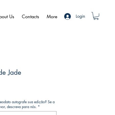
bout Us
Contacts
More
Login
de Jade
eodato autografe sua edição? Se a
avor, descreva para nós.
*