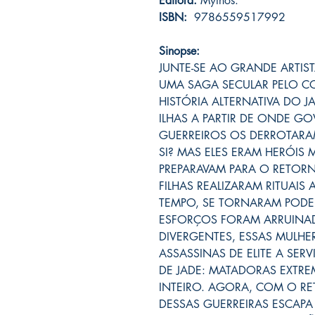
Editora:
Mythos.
ISBN:
‎ 9786559517992
Sinopse:
JUNTE-SE AO GRANDE ARTIST
UMA SAGA SECULAR PELO 
HISTÓRIA ALTERNATIVA DO 
ILHAS A PARTIR DE ONDE 
GUERREIROS OS DERROTARAM
SI? MAS ELES ERAM HERÓIS
PREPARAVAM PARA O RETOR
FILHAS REALIZARAM RITUAIS
TEMPO, SE TORNARAM POD
ESFORÇOS FORAM ARRUIN
DIVERGENTES, ESSAS MULHE
ASSASSINAS DE ELITE A SERV
DE JADE: MATADORAS EXT
INTEIRO. AGORA, COM O R
DESSAS GUERREIRAS ESCAPA 