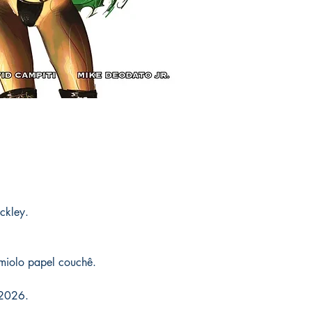
As encomendas são rec
levadas com o autor 
Em caso de extravio o
assinadas conforme so
substituído sem custo
serão enviados por co
contratempos ocorrer
o prazo de entrega no
conseguirmos reorden
fora do Brasil *
é de 1
a sua encomenda sem q
chegue em 25 dias, e
com o mesmo valor ent
imediatamente para fa
catálogo.
entrega.
Você pode ver Mike D
nas redes sociais del
forma de garantia e v
produto. :)
ckley.
*
A entrega fora do Br
dos Correios e ao alc
Wix.
miolo papel couchê.
2026.