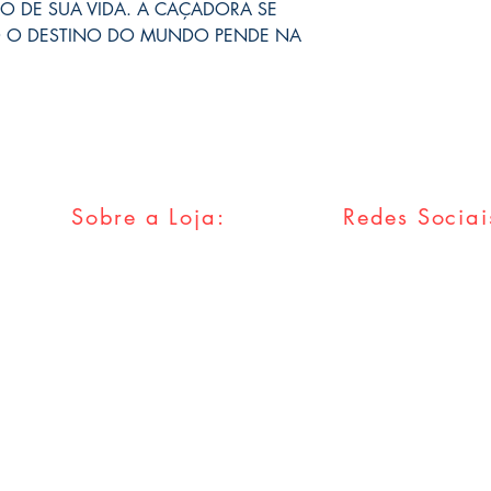
ÃO DE SUA VIDA. A CAÇADORA SE
 O DESTINO DO MUNDO PENDE NA
Sobre a Loja:
Redes Sociai
FAQ
Facebook
Envios & Trocas
Twitter
Política da Loja
Instagram
Métodos
Pagamentos
Tumblr