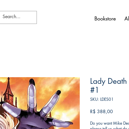
Bookstore
A
Lady Death 
#1
SKU: LDES01
Preço
R$ 388,00
Do you want Mike Deod
please tell us what d