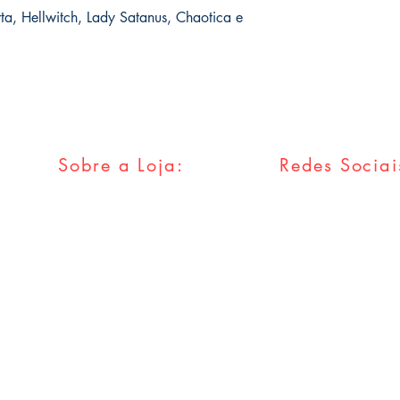
rta, Hellwitch, Lady Satanus, Chaotica e
Sobre a Loja:
Redes Sociai
FAQ
Facebook
Envios & Trocas
Twitter
Política da Loja
Instagram
Métodos
Pagamentos
Tumblr