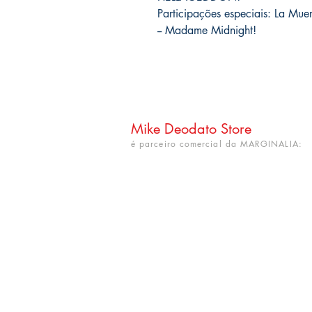
Participações especiais: La Mue
-- Madame Midnight!
Mike Deodato Store
é parceiro comercial da MARGINALIA:
CNPJ: 22.759.548/0001-52
Rua Dr. Hortêncio Ribeiro nº 148
Bairro Castelo Branco
(próximo à UFPB)
João Pessoa - PB. CEP: 58050-220
info@mikedeodatostore.com