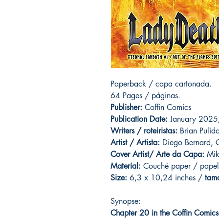
Paperback / capa cartonada.
64 Pages / páginas.
Publisher:
Coffin Comics
Publication Date:
January 202
Writers / roteiristas:
Brian Pulid
Artist / Artista:
Diego Bernard, C
Cover Artist/ Arte da Capa:
Mike
Material:
C
ouché paper / papel
Size:
6,3 x 10,24 inches /
tam
Synopse:
Chapter 20 in the Coffin Comics