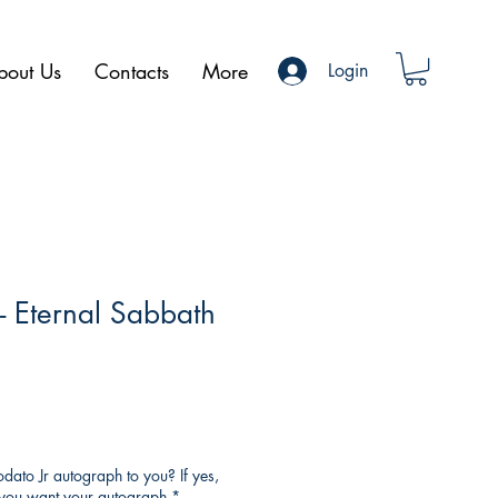
bout Us
Contacts
More
Login
- Eternal Sabbath
ato Jr autograph to you? If yes,
o you want your autograph
*