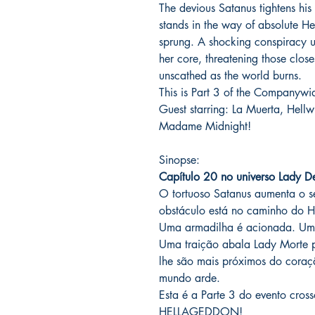
The devious Satanus tightens his
stands in the way of absolute 
sprung. A shocking conspiracy u
her core, threatening those clos
unscathed as the world burns.
This is Part 3 of the Company
Guest starring: La Muerta, Hellw
Madame Midnight!
Sinopse:
Capítulo 20 no universo Lady D
O tortuoso Satanus aumenta o 
obstáculo está no caminho do H
Uma armadilha é acionada. Uma
Uma traição abala Lady Morte 
lhe são mais próximos do coraç
mundo arde.
Esta é a Parte 3 do evento cro
HELLAGEDDON!