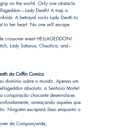
assinadas conforme so
 grip on the world. Only one obstacle
catálogo.
serão enviados por co
Hellageddon—Lady Death! A trap is
o prazo de entrega no
nfolds. A betrayal rocks Lady Death to
fora do Brasil *
é de 1
est to her heart. No one will escape
chegue em 25 dias, e
imediatamente para fa
wide crossover event HELLAGEDDON!
entrega.
itch, Lady Satanus, Chaotica, and --
Você pode ver Mike D
nas redes sociais del
forma de garantia e v
produto. :)
eath da Coffin Comics
.
seu domínio sobre o mundo. Apenas um
*
A entrega fora do Br
ellageddon absoluto: a Senhora Morte!
dos Correios e ao alc
Wix.
 conspiração chocante desenrola-se.
profundamente, ameaçando aqueles que
ão. Ninguém escapará ileso enquanto o
ssover da Companywide,