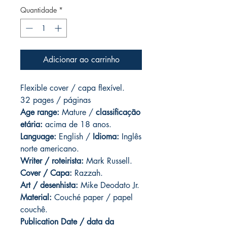
Quantidade
*
Adicionar ao carrinho
Flexible cover / capa flexível.
32 pages / páginas
Age range:
Mature /
classificação
etária:
acima de 18 anos.
Language:
English /
Idioma:
Inglês
norte americano.
Writer / roteirista:
Mark Russell.
Cover / Capa:
Razzah.
Art / desenhista:
Mike Deodato Jr.
Material:
Couché paper / papel
couchê.
Publication Date / data da