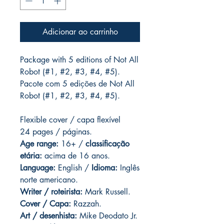
Adicionar ao carrinho
Package with 5 editions of Not All
Robot (#1, #2, #3, #4, #5).
Pacote com 5 edições de Not All
Robot (#1, #2, #3, #4, #5).
Flexible cover / capa flexível
24 pages / páginas.
Age range:
16+ /
classificação
etária:
acima de 16 anos.
Language:
English /
Idioma:
Inglês
norte americano.
Writer / roteirista:
Mark Russell.
Cover / Capa:
Razzah.
Art / desenhista:
Mike Deodato Jr.