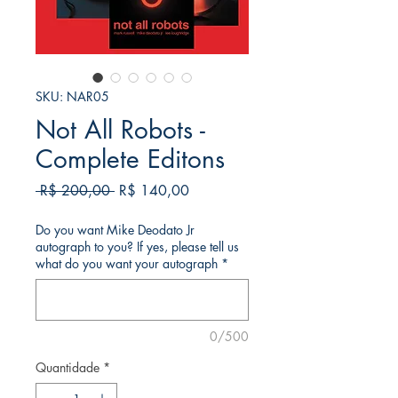
SKU: NAR05
Not All Robots -
Complete Editons
Preço
Preço
 R$ 200,00 
R$ 140,00
normal
promocional
Do you want Mike Deodato Jr
autograph to you? If yes, please tell us
what do you want your autograph
*
0/500
Quantidade
*