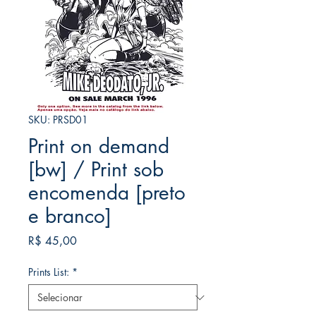
SKU: PRSD01
Print on demand
[bw] / Print sob
encomenda [preto
e branco]
Preço
R$ 45,00
Prints List:
*