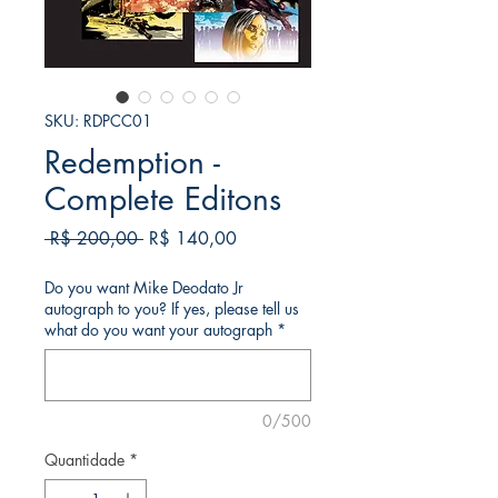
SKU: RDPCC01
Redemption -
Complete Editons
Preço
Preço
 R$ 200,00 
R$ 140,00
normal
promocional
Do you want Mike Deodato Jr
autograph to you? If yes, please tell us
what do you want your autograph
*
0/500
Quantidade
*