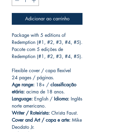
Adicionar ao carrinho
Package with 5 editions of
Redemption (#1, #2, #3, #4, #5).
Pacote com 5 edições de
Redemption (#1, #2, #3, #4, #5).
Flexible cover / capa flexível
24 pages / páginas.
Age range:
18+ /
classificação
etária:
acima de 18 anos.
Language:
English /
Idioma:
Inglês
norte americano.
Writer / Roteirista:
Christa Faust.
Cover and Art / capa e arte:
Mike
Deodato Jr.