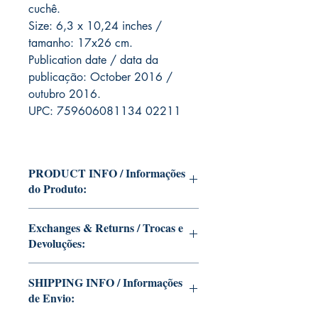
cuchê.
Size: 6,3 x 10,24 inches /
tamanho: 17x26 cm.
Publication date / data da
publicação: October 2016 /
outubro 2016.
UPC: 759606081134 02211
PRODUCT INFO / Informações
do Produto:
Edition of Mike Deodato Jr's personal
Exchanges & Returns / Trocas e
collection.
Devoluções:
This and other editions will be signed
with or without dedication, in case you
ATTENTION: our editions are limited
want Mike Deodato Jr to autograph
SHIPPING INFO / Informações
runs with personalized autographs.
your copy.
de Envio:
Unfortunately, it is not subject to return.
--
Because once signed, it invalidates the