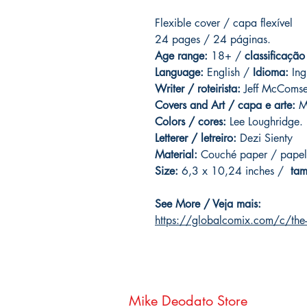
Flexible cover / capa flexível
24 pages / 24 páginas.
Age range:
18+ /
classificação
Language:
English /
Idioma:
Ing
Writer / roteirista:
Jeff McComse
Covers and Art / capa e arte:
M
Colors / cores:
Lee Loughridge.
Letterer / letreiro:
Dezi Sienty
Material:
Couché paper / papel
Size:
6,3 x 10,24 inches /
tam
See More / Veja mais:
https://globalcomix.com/c/the
Mike Deodato Store