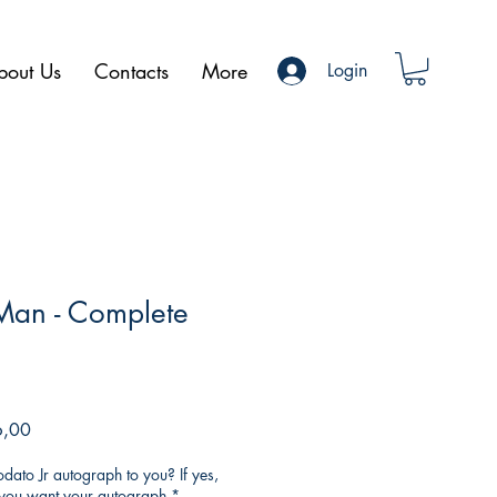
bout Us
Contacts
More
Login
Man - Complete
Preço
6,00
promocional
ato Jr autograph to you? If yes,
o you want your autograph
*